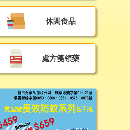
休閒食品
處方箋領藥