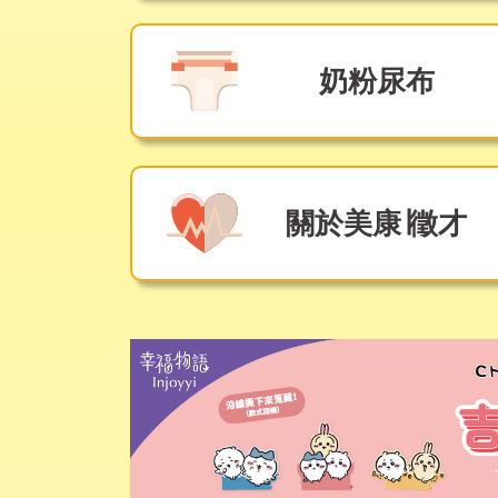
奶粉尿布
關於美康∣徵才