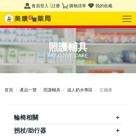
會員登入
註冊
購物清單
我的收藏
照護輔具
ASSISTIVE CARE
首頁
產品一覽
照護輔具
成人奶水專區
立攝適
輪椅相關
拐杖/助行器