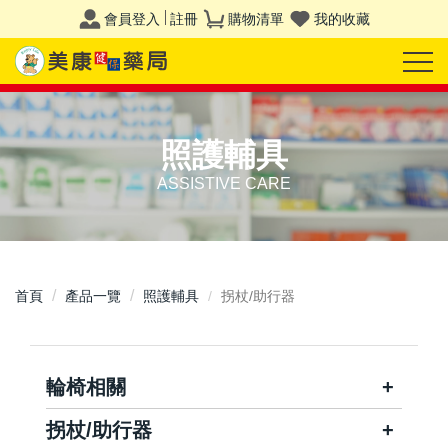
會員登入
註冊
購物清單
我的收藏
照護輔具
ASSISTIVE CARE
首頁
產品一覽
照護輔具
拐杖/助行器
輪椅相關
拐杖/助行器