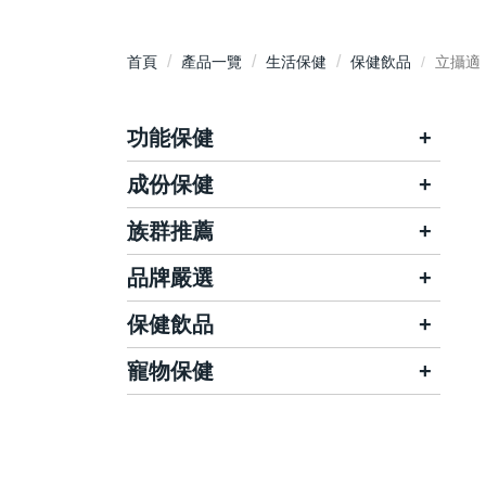
首頁
產品一覽
生活保健
保健飲品
立攝適
功能保健
成份保健
晶亮有神
關鍵靈活
養顏美容
體力補給
族群推薦
鈣
營養補充
調整體質
維生素/B群
品牌嚴選
兒童保健
孕婦保健
活力應援
思考靈活
葡萄糖胺/軟骨素/膠原蛋白
女性保健
男性保健
保健飲品
哺智
維德
消化順暢
腸道保健
葉黃素/蝦紅素/玉米黃素/金盞花
銀髮保健
三高保健
Dr醫生菌
大王生醫
寵物保健
電解質/水
舒敏防護
滋補強身
益生菌/酵素/纖維
素食保健
華儀生研
馥樂康生醫
雞精/滴雞精
舒壓好眠
窈窕美體
Kalso科德司
魚油/納豆/紅麴/大蒜
健康力
為您好
燕窩/補精/四物飲
私密呵護
悅事調理
Q10/磷蝦油/葡萄籽
天良
娘家