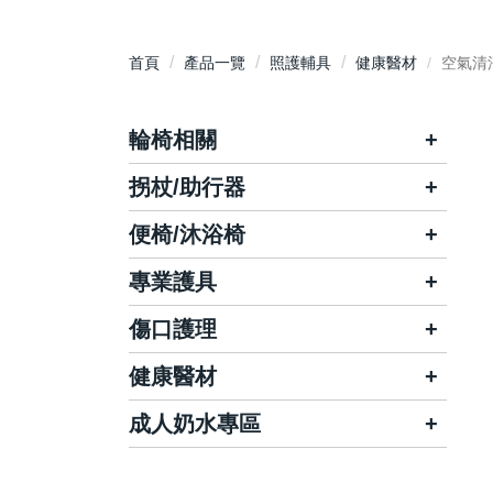
首頁
產品一覽
照護輔具
健康醫材
空氣清
輪椅相關
拐杖/助行器
輕便外出款
基本入門款
標準通用款
特殊長照款
便椅/沐浴椅
各式拐杖
特製加大款
相關配件
助行器/助行車
專業護具
沐浴床
步行車/購物車
沐浴椅
傷口護理
頭/頸/肩部位
便器椅
腰/背/腹部位
健康醫材
各類OK繃
肘/腕/掌/指部位
棉棒/綿球
成人奶水專區
磁力貼/項圈
膝/腿/踝/趾部位
一般紗布/不織布紗布
空氣清淨/殺菌機
百仕可
金補體素
拇指外翻矯正護套