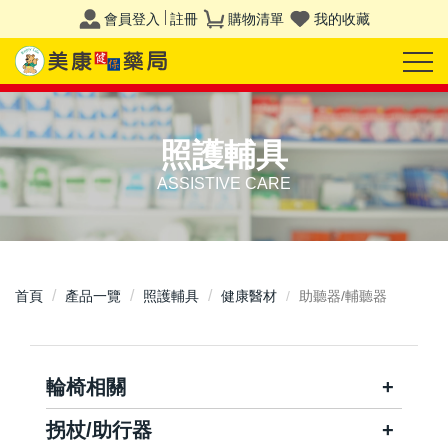
會員登入
註冊
購物清單
我的收藏
照護輔具
ASSISTIVE CARE
首頁
產品一覽
照護輔具
健康醫材
助聽器/輔聽器
輪椅相關
拐杖/助行器