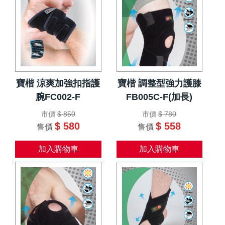
寶楷 涼爽加強扣指護
寶楷 調整型強力護膝
腕FC002-F
FB005C-F(加長)
市價
$ 850
市價
$ 780
$ 580
$ 558
售價
售價
加入購物車
加入購物車