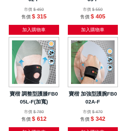
市價
$ 450
市價
$ 550
$ 315
$ 405
售價
售價
加入購物車
加入購物車
寶楷 調整型護膝FB0
寶楷 加強型護腕FB0
05L-F(加寬)
02A-F
市價
$ 780
市價
$ 470
$ 612
$ 342
售價
售價