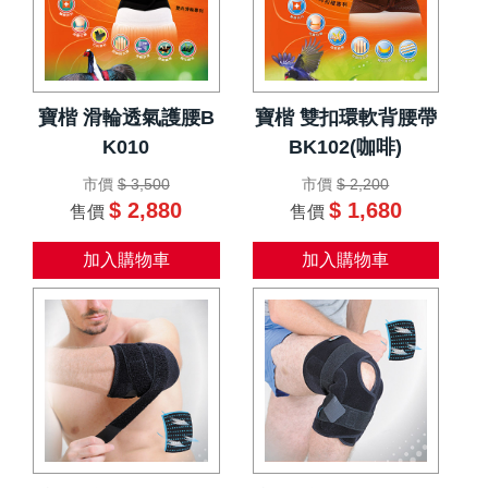
寶楷 滑輪透氣護腰B
寶楷 雙扣環軟背腰帶
K010
BK102(咖啡)
市價
$ 3,500
市價
$ 2,200
$ 2,880
$ 1,680
售價
售價
加入購物車
加入購物車