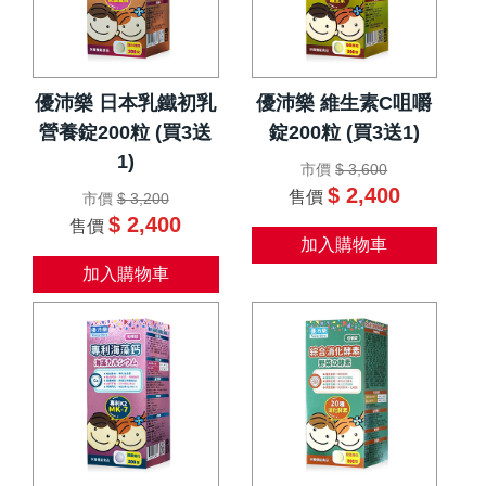
優沛樂 日本乳鐵初乳
優沛樂 維生素C咀嚼
營養錠200粒 (買3送
錠200粒 (買3送1)
1)
市價
$ 3,600
$ 2,400
售價
市價
$ 3,200
$ 2,400
售價
加入購物車
加入購物車