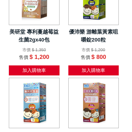
美研堂 專利蔓越莓益
優沛樂 游離葉黃素咀
生菌2gx40包
嚼錠200粒
市價
$ 1,350
市價
$ 1,200
$ 1,200
$ 800
售價
售價
加入購物車
加入購物車