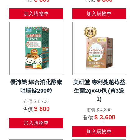
加入購物車
加入購物車
優沛樂 綜合消化酵素
美研堂 專利蔓越莓益
咀嚼錠200粒
生菌2gx40包 (買3送
1)
市價
$ 1,200
$ 800
售價
市價
$ 4,800
$ 3,600
售價
加入購物車
加入購物車