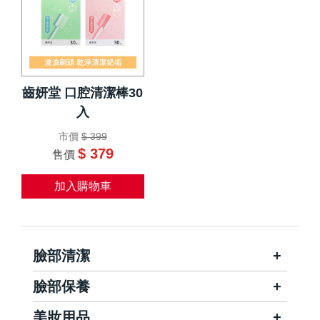
齒妍堂 口腔清潔棒30
入
市價
$ 399
$ 379
售價
加入購物車
臉部清潔
臉部保養
美妝用品