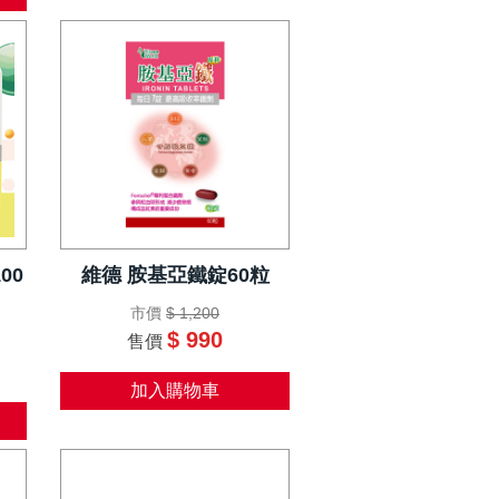
00
維德 胺基亞鐵錠60粒
市價
$ 1,200
$ 990
售價
加入購物車