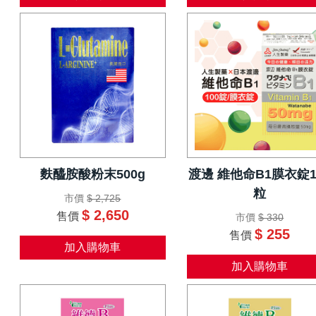
麩醯胺酸粉末500g
渡邊 維他命B1膜衣錠1
粒
市價
$ 2,725
$ 2,650
售價
市價
$ 330
$ 255
售價
加入購物車
加入購物車