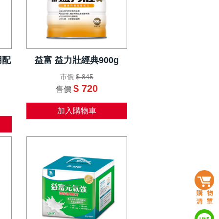
用配
益富 益力壯經典900g
市價
$ 845
$ 720
售價
加入購物車