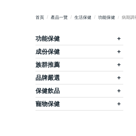
首頁
產品一覽
生活保健
功能保健
病期調
功能保健
成份保健
晶亮有神
關鍵靈活
養顏美容
體力補給
族群推薦
鈣
營養補充
調整體質
維生素/B群
品牌嚴選
兒童保健
孕婦保健
活力應援
思考靈活
葡萄糖胺/軟骨素/膠原蛋白
女性保健
男性保健
保健飲品
哺智
維德
消化順暢
腸道保健
葉黃素/蝦紅素/玉米黃素/金盞花
銀髮保健
三高保健
Dr醫生菌
大王生醫
寵物保健
電解質/水
舒敏防護
滋補強身
益生菌/酵素/纖維
素食保健
華儀生研
馥樂康生醫
雞精/滴雞精
舒壓好眠
窈窕美體
Kalso科德司
魚油/納豆/紅麴/大蒜
健康力
為您好
燕窩/補精/四物飲
私密呵護
悅事調理
Q10/磷蝦油/葡萄籽
天良
娘家