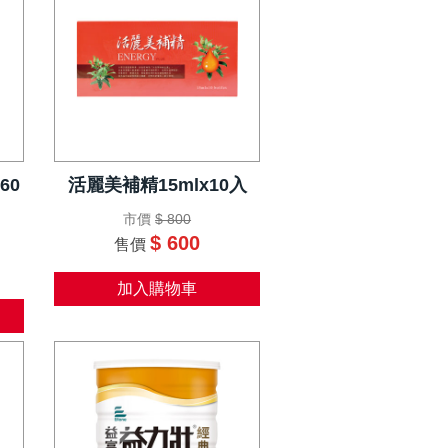
60
活麗美補精15mlx10入
市價
$ 800
$ 600
售價
加入購物車