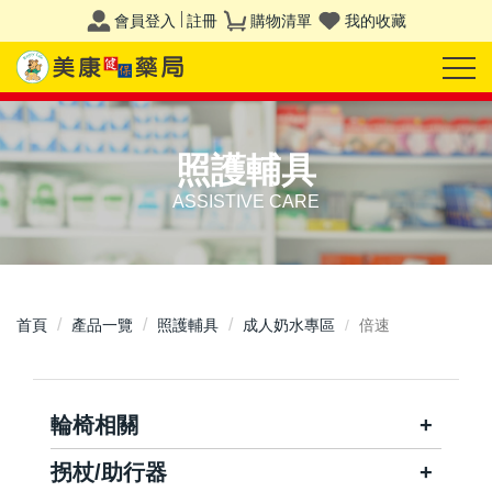
會員登入
註冊
購物清單
我的收藏
照護輔具
ASSISTIVE CARE
首頁
產品一覽
照護輔具
成人奶水專區
倍速
輪椅相關
拐杖/助行器