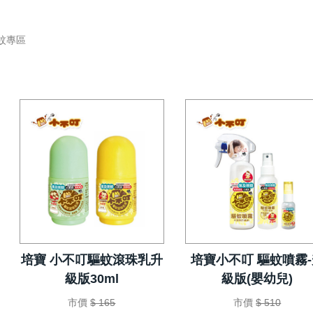
蚊專區
培寶 小不叮驅蚊滾珠乳升
培寶小不叮 驅蚊噴霧-
級版30ml
級版(嬰幼兒)
市價
$ 165
市價
$ 510