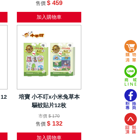
$ 459
售價
加入購物車
 12
培寶 小不叮x小米兔草本
驅蚊貼片12枚
市價
$ 170
$ 132
售價
加入購物車