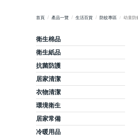
首頁
產品一覽
生活百貨
防蚊專區
幼童防
衛生棉品
衛生紙品
護墊
日用衛生棉
抗菌防護
抽取式衛生紙
夜用衛生棉
平版/捲筒式衛生紙
居家清潔
洗手乳/慕斯
衛生棉條
面紙/隨身包
手部抗菌/乾洗手
衣物清潔
碗盤/蔬果清潔
廚房紙巾
抗菌濕巾
廚房清潔
環境衛生
洗衣精/粉
藥用酒精/酒精濕巾
玻璃清潔
衣物柔軟芳香
居家常備
環境消毒滅菌
泡沫洗手機
浴室清潔
衣物局部去漬
環境芳香除臭
冷暖用品
棉花棒
地板清潔