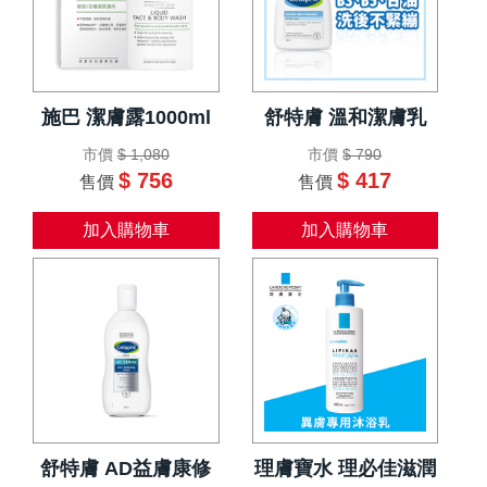
施巴 潔膚露1000ml
舒特膚 溫和潔膚乳
市價
$ 1,080
市價
$ 790
$ 756
$ 417
售價
售價
加入購物車
加入購物車
舒特膚 AD益膚康修
理膚寶水 理必佳滋潤