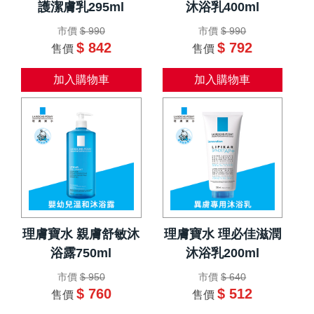
護潔膚乳295ml
沐浴乳400ml
市價
$ 990
市價
$ 990
$ 842
$ 792
售價
售價
加入購物車
加入購物車
理膚寶水 親膚舒敏沐
理膚寶水 理必佳滋潤
浴露750ml
沐浴乳200ml
市價
$ 950
市價
$ 640
$ 760
$ 512
售價
售價