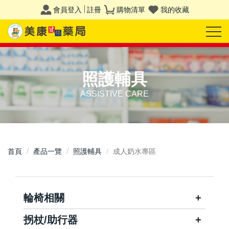
會員登入
註冊
購物清單
我的收藏
照護輔具
ASSISTIVE CARE
首頁
產品一覽
照護輔具
成人奶水專區
輪椅相關
拐杖/助行器