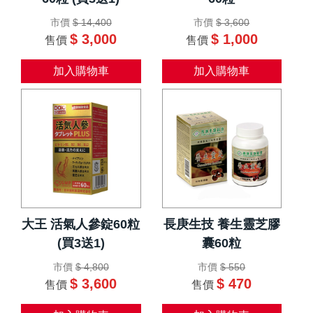
市價
$ 14,400
市價
$ 3,600
$ 3,000
$ 1,000
售價
售價
加入購物車
加入購物車
大王 活氣人參錠60粒
長庚生技 養生靈芝膠
(買3送1)
囊60粒
市價
$ 4,800
市價
$ 550
$ 3,600
$ 470
售價
售價