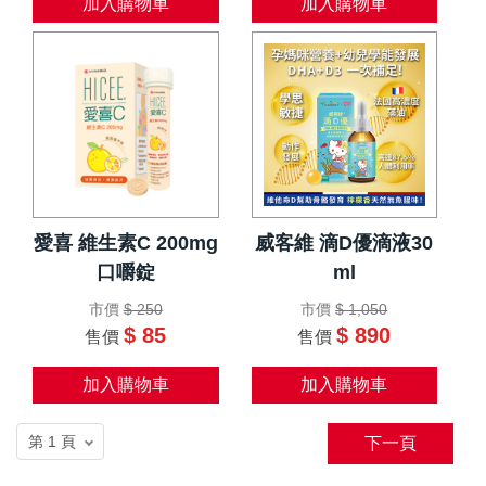
加入購物車
加入購物車
愛喜 維生素C 200mg
威客維 滴D優滴液30
口嚼錠
ml
市價
$ 250
市價
$ 1,050
$ 85
$ 890
售價
售價
加入購物車
加入購物車
下一頁