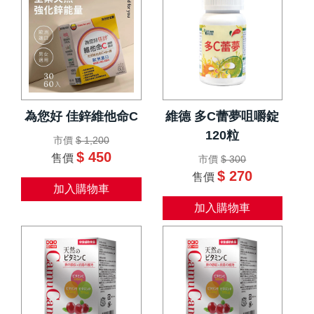
為您好 佳鋅維他命C
維德 多C蕾夢咀嚼錠
120粒
市價
$ 1,200
$ 450
售價
市價
$ 300
$ 270
售價
加入購物車
加入購物車