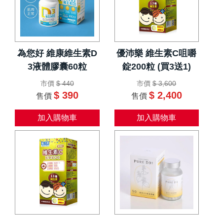
為您好 維康維生素D
優沛樂 維生素C咀嚼
3液體膠囊60粒
錠200粒 (買3送1)
市價
$ 440
市價
$ 3,600
$ 390
$ 2,400
售價
售價
加入購物車
加入購物車