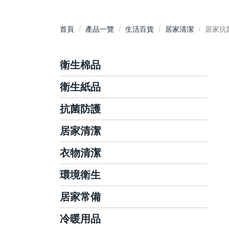
首頁
產品一覽
生活百貨
居家清潔
居家抗
衛生棉品
衛生紙品
護墊
日用衛生棉
抗菌防護
抽取式衛生紙
夜用衛生棉
平版/捲筒式衛生紙
居家清潔
洗手乳/慕斯
衛生棉條
面紙/隨身包
手部抗菌/乾洗手
衣物清潔
碗盤/蔬果清潔
廚房紙巾
抗菌濕巾
廚房清潔
環境衛生
洗衣精/粉
藥用酒精/酒精濕巾
玻璃清潔
衣物柔軟芳香
居家常備
環境消毒滅菌
泡沫洗手機
浴室清潔
衣物局部去漬
環境芳香除臭
冷暖用品
棉花棒
地板清潔