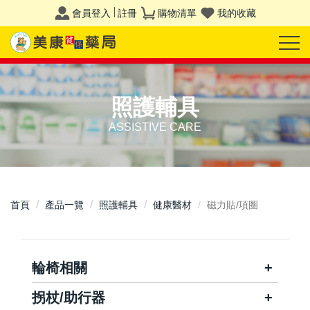
會員登入
註冊
購物清單
我的收藏
照護輔具
ASSISTIVE CARE
首頁
產品一覽
照護輔具
健康醫材
磁力貼/項圈
輪椅相關
拐杖/助行器