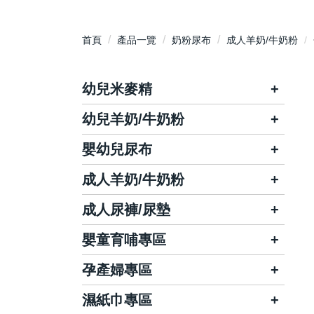
首頁
產品一覽
奶粉尿布
成人羊奶/牛奶粉
幼兒米麥精
幼兒羊奶/牛奶粉
佑爾康貝親
桂格
嬰幼兒尿布
富哺/哺智
佑爾康貝親
兒童補體素
雀巢/能恩
成人羊奶/牛奶粉
麗貝樂
幫寶適
安琪兒
亞培
妙而舒
好奇
成人尿褲/尿墊
哺智
益富
美強生
惠氏S26
金貝貝
大王
百仕可
立攝適
嬰童育哺專區
利護樂
倍舒特
豐力富
雪印
滿意寶寶
活潑寶寶
雀巢
雪印
包大人
來復易
孕產婦專區
奶瓶/奶嘴/相關配件
明治
桂格
王子nepia
小淘氣
倍速
桂格
添寧
利清爽
嬰童保養/防曬
濕紙巾專區
待產用品/保養品
克寧
亞培